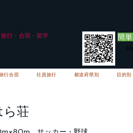
G.ATourist
式会社
・安全・高品質な留学と旅行を手配～
旅行・合宿・留学
簡単
い合わせは承っておりません。
E・FAXにてお問い合わせをお願い致します。
Em
メージ※暫くの間
絡→翌営業日（平日）のご回答
ご連絡→翌営業日（平日）のご回答
旅行合宿
社員旅行
都道府県別
目的別
はら荘
0m×80m サッカー・野球