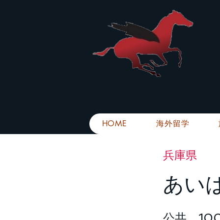
株
​～安心
お電話での問
メール・LIN
メール返信イ
■平日のご連
■土日祝日の
HOME
海外留学
兵庫県
あい
公共 10