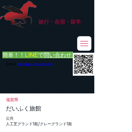
株式会社
G.ATourist
旅行・合宿・留学
​～安心・安全・高品質な留学と旅行を手配～
簡単！！
LINE
で
問い合わせ
Email:
info@ga-tourist.com
お電話での問い合わせは承っておりません。
メール・LINE・FAXにてお問い合わせをお願い致します。
メール返信イメージ※暫くの間
■平日のご連絡→翌営業日（平日）のご回答
■土日祝日のご連絡→翌営業日（平日）のご回答
滋賀県
だいふく旅館
公共
人工芝グランド1面/クレーグランド1面