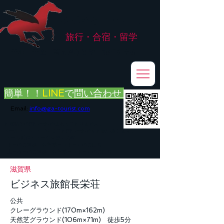
株式会社
G.ATourist
旅行・合宿・留学
​～安心・安全・高品質な留学と旅行を手配～
簡単！！
LINE
で
問い合わせ
Email:
info@ga-tourist.com
お電話での問い合わせは承っておりません。
メール・LINE・FAXにてお問い合わせをお願い致します。
メール返信イメージ※暫くの間
■平日のご連絡→翌営業日（平日）のご回答
■土日祝日のご連絡→翌営業日（平日）のご回答
滋賀県
ビジネス旅館長栄荘
公共
クレーグラウンド(170m×162m)
天然芝グラウンド(106m×71m) 徒歩5分