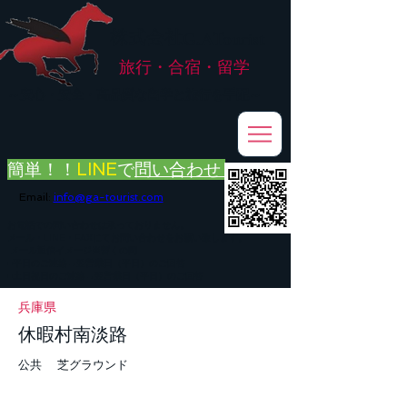
株式会社
G.ATourist
旅行・合宿・留学
​～安心・安全・高品質な留学と旅行を手配～
簡単！！
LINE
で
問い合わせ
Email:
info@ga-tourist.com
お電話での問い合わせは承っておりません。
メール・LINE・FAXにてお問い合わせをお願い致します。
メール返信イメージ※暫くの間
■平日のご連絡→翌営業日（平日）のご回答
■土日祝日のご連絡→翌営業日（平日）のご回答
兵庫県
休暇村南淡路
公共 芝グラウンド