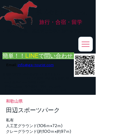
株式会社
G.ATourist
旅行・合宿・留学
​～安心・安全・高品質な留学と旅行を手配～
簡単！！
LINE
で
問い合わせ
Email:
info@ga-tourist.com
お電話での問い合わせは承っておりません。
メール・LINE・FAXにてお問い合わせをお願い致します。
メール返信イメージ※暫くの間
■平日のご連絡→翌営業日（平日）のご回答
■土日祝日のご連絡→翌営業日（平日）のご回答
和歌山県
田辺スポーツパーク
私有
人工芝グラウンド(106ｍ×72ｍ)
クレーグラウンド(約100ｍ×約97ｍ)