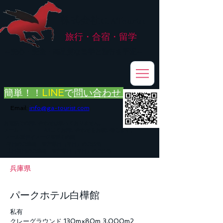
株式会社
G.ATourist
旅行・合宿・留学
​～安心・安全・高品質な留学と旅行を手配～
簡単！！
LINE
で
問い合わせ
Email:
info@ga-tourist.com
お電話での問い合わせは承っておりません。
メール・LINE・FAXにてお問い合わせをお願い致します。
メール返信イメージ※暫くの間
■平日のご連絡→翌営業日（平日）のご回答
■土日祝日のご連絡→翌営業日（平日）のご回答
兵庫県
パークホテル白樺館
私有
クレーグラウンド 130m×80m 3,000m2