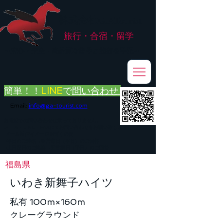
株式会社
G.ATourist
旅行・合宿・留学
​～安心・安全・高品質な留学と旅行を手配～
簡単！！
LINE
で
問い合わせ
Email:
info@ga-tourist.com
お電話での問い合わせは承っておりません。
メール・LINE・FAXにてお問い合わせをお願い致します。
メール返信イメージ※暫くの間
■平日のご連絡→翌営業日（平日）のご回答
■土日祝日のご連絡→翌営業日（平日）のご回答
福島県
いわき新舞子ハイツ
私有 100m×160m
クレーグラウンド