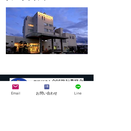
Email
お問い合わせ
Line
株式会社G.ATourist
〒116－0002
東京都荒川区荒川7-39-2 町屋esビル4階
​最寄駅から本社までの行き方は
こちら