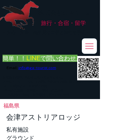
株式会社
G.ATourist
旅行・合宿・留学
​～安心・安全・高品質な留学と旅行を手配～
簡単！！
LINE
で
問い合わせ
Email:
info@ga-tourist.com
お電話での問い合わせは承っておりません。
メール・LINE・FAXにてお問い合わせをお願い致します。
メール返信イメージ※暫くの間
■平日のご連絡→翌営業日（平日）のご回答
■土日祝日のご連絡→翌営業日（平日）のご回答
福島県
会津アストリアロッジ
私有施設
グラウンド