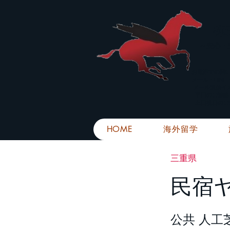
株
​～安心
お電話での問
メール・LIN
メール返信イ
■平日のご連
■土日祝日の
HOME
海外留学
三重県
民宿
公共 人工