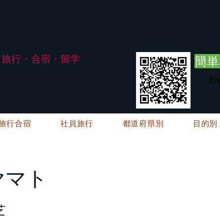
G.ATourist
式会社
・安全・高品質な留学と旅行を手配～
旅行・合宿・留学
簡単
い合わせは承っておりません。
E・FAXにてお問い合わせをお願い致します。
Em
メージ※暫くの間
絡→翌営業日（平日）のご回答
ご連絡→翌営業日（平日）のご回答
旅行合宿
社員旅行
都道府県別
目的別
ヤマト
芝