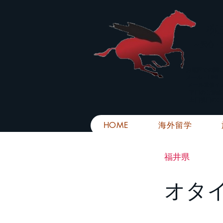
株
​～安心
お電話での問
メール・LIN
メール返信イ
■平日のご連
■土日祝日の
HOME
海外留学
福井県
オタ