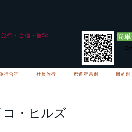
G.ATourist
式会社
・安全・高品質な留学と旅行を手配～
旅行・合宿・留学
簡単
い合わせは承っておりません。
E・FAXにてお問い合わせをお願い致します。
Em
メージ※暫くの間
絡→翌営業日（平日）のご回答
ご連絡→翌営業日（平日）のご回答
旅行合宿
社員旅行
都道府県別
目的別
イコ・ヒルズ