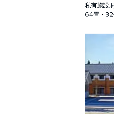
私有施設
64畳・3