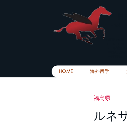
株
​～安心
お電話での問
メール・LIN
メール返信イ
■平日のご連
■土日祝日の
HOME
海外留学
福島県
ルネ