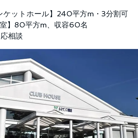
ンケットホール】240平方m・3分割可
修室】80平方m、収容60名
習応相談