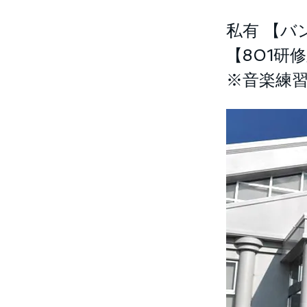
私有 【バ
【801研
※音楽練