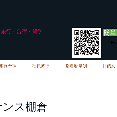
G.ATourist
式会社
・安全・高品質な留学と旅行を手配～
旅行・合宿・留学
簡単
い合わせは承っておりません。
E・FAXにてお問い合わせをお願い致します。
Em
メージ※暫くの間
絡→翌営業日（平日）のご回答
ご連絡→翌営業日（平日）のご回答
旅行合宿
社員旅行
都道府県別
目的別
サンス棚倉