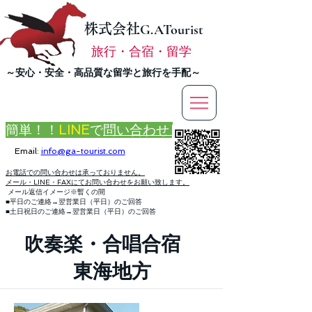
株式会社
G.ATourist
旅行・合宿・留学
​～安心・安全・高品質な留学と旅行を手配～
簡単！！
LINE
で
問い合わせ
Email:
info@ga-tourist.com
お電話での問い合わせは承っておりません。
メール・LINE・FAXにてお問い合わせをお願い致します。
メール返信イメージ※暫くの間
■平日のご連絡→翌営業日（平日）のご回答
■土日祝日のご連絡→翌営業日（平日）のご回答
吹奏楽・合唱合宿
東海地方