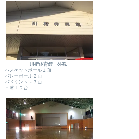
川桁体育館 外観
​バスケットボール１面
バレーボール２面
バドミントン３面
卓球１０台