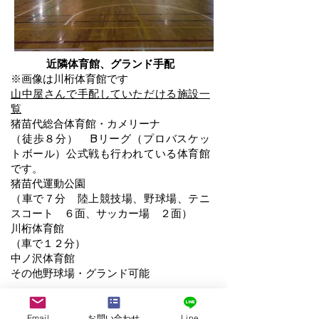
近隣体育館、グランド手配
※画像は川桁体育館です
山中屋さんで手配していただける施設一
覧
猪苗代総合体育館・カメリーナ
（徒歩８分） Bリーグ（プロバスケッ
トボール）公式戦も行われている体育館
です。
猪苗代運動公園
（車で７分 陸上競技場、野球場、テニ
スコート ６面、サッカー場 ２面）
川桁体育館
（車で１２分）
中ノ沢体育館
​その他野球場・グランド可能
Email
お問い合わせ
Line