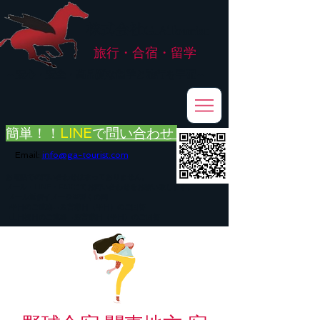
株式会社
G.ATourist
旅行・合宿・留学
​～安心・安全・高品質な留学と旅行を手配～
簡単！！
LINE
で
問い合わせ
Email:
info@ga-tourist.com
お電話での問い合わせは承っておりません。
メール・LINE・FAXにてお問い合わせをお願い致します。
メール返信イメージ※暫くの間
■平日のご連絡→翌営業日（平日）のご回答
■土日祝日のご連絡→翌営業日（平日）のご回答