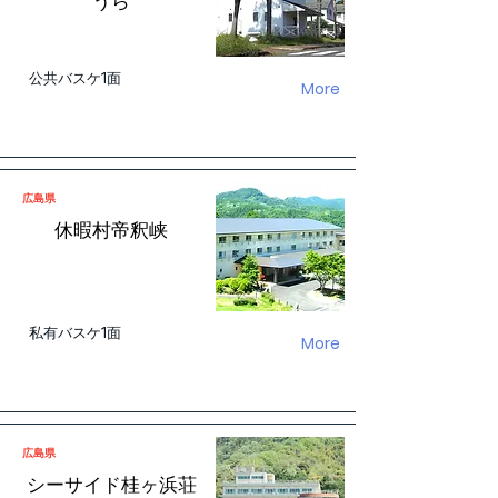
うら
公共バスケ1面
More
広島県
休暇村帝釈峡
私有バスケ1面
More
広島県
シーサイド桂ヶ浜荘