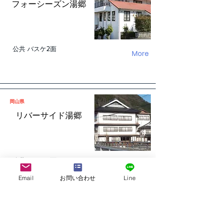
フォーシーズン湯郷
公共 バスケ2面
More
岡山県
リバーサイド湯郷
公共 バスケ2面
More
Email
お問い合わせ
Line
鳥取県