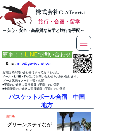
株式会社
G.ATourist
旅行・合宿・留学
​～安心・安全・高品質な留学と旅行を手配～
簡単！！
LINE
で
問い合わせ
Email:
info@ga-tourist.com
お電話での問い合わせは承っておりません。
メール・LINE・FAXにてお問い合わせをお願い致します。
メール返信イメージ※暫くの間
■平日のご連絡→翌営業日（平日）のご回答
■土日祝日のご連絡→翌営業日（平日）のご回答
バスケットボール合宿 中国
地方
山口県
グリーンステイなが