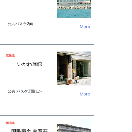
公共バスケ2面
More
広島県
いかわ旅館
公共 バスケ3面ほか
More
岡山県
国民宿舎 良寛荘