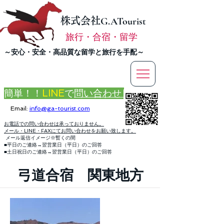
株式会社
G.ATourist
旅行・合宿・留学
​～安心・安全・高品質な留学と旅行を手配～
簡単！！
LINE
で
問い合わせ
Email:
info@ga-tourist.com
お電話での問い合わせは承っておりません。
メール・LINE・FAXにてお問い合わせをお願い致します。
メール返信イメージ※暫くの間
■平日のご連絡→翌営業日（平日）のご回答
■土日祝日のご連絡→翌営業日（平日）のご回答
弓道合宿 関東地方