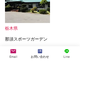
栃木県
那須スポーツガーデン
民営 間口：8間（14.4ｍ）×奥行：4間半
Email
お問い合わせ
Line
（8.1ｍ）、10的まで、ナイター設備あり
宿から約9km
More