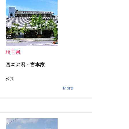
埼玉県
宮本の湯・宮本家
公共
More